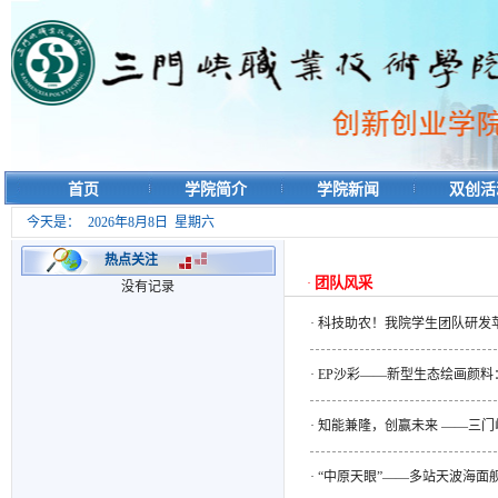
首页
学院简介
学院新闻
双创活
今天是：
2026年8月8日 星期六
热点关注
团队风采
·
没有记录
·
科技助农！我院学生团队研发
·
EP沙彩——新型生态绘画颜
·
知能兼隆，创赢未来 ——三门
·
“中原天眼”——多站天波海面