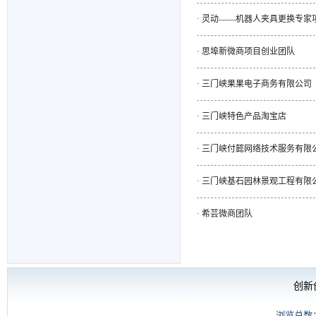
·
灵动——机器人夹具更换专家
·
思埠新微商项目创业团队
·
三门峡果果电子商务有限公司
·
三门峡特色产品淘宝店
·
三门峡付懿网络技术服务有限
·
三门峡基石园林景观工程有限
·
希芸微商团队
创新
浏览总数